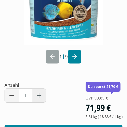
1
9
Anzahl
Du sparst 21,70 €
UVP
93,69 €
71,99 €
3,81 kg
(
18,88 €
/ 1
kg
)