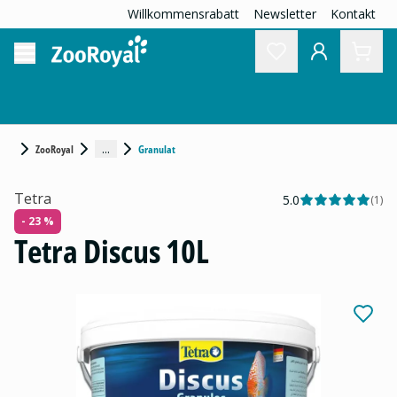
Willkommensrabatt
Newsletter
Kontakt
...
ZooRoyal
Granulat
Tetra
5.0
(
1
)
- 23 %
Tetra Discus 10L