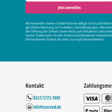
Jetzt anmelden
Mit Absenden meiner E-Mail-Adresse willige ich bis auf Wider
gerichtete Werbung zu Produkten, Dienstleistungen, Aktion
die Öffnung der E-Mails sowie Klicks auf enthaltene Links 
meiner Daten kann ich den Datenschutzhinweisen entnehmen. D
Informationen findest du unter zooroyal.de/newsletter/.
Kontakt
Zahlungsme
0221/1773-1000
info@zooroyal.de