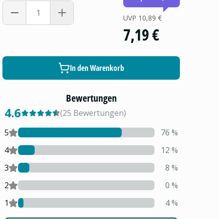
UVP
10,89 €
7,19 €
In den Warenkorb
Bewertungen
4.6
(
25
Bewertungen
)
5
76
%
4
12
%
3
8
%
2
0
%
1
4
%