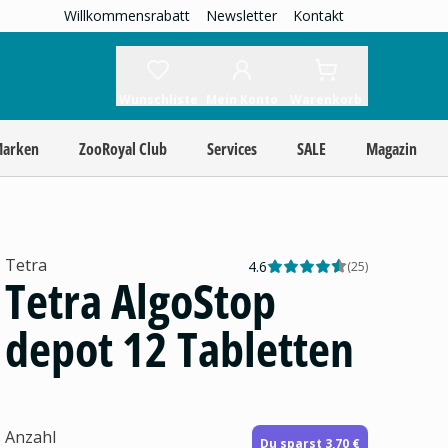
Willkommensrabatt
Newsletter
Kontakt
Wunschliste
Mein Konto
Warenkorb
Marken
ZooRoyal Club
Services
SALE
Magazin
Tetra
4.6
(
25
)
Tetra AlgoStop
depot 12 Tabletten
Anzahl
Du sparst 3,70 €