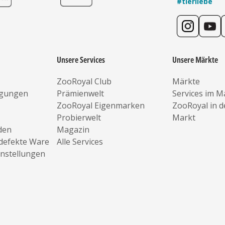
#tierliebe
Unsere Services
Unsere Märkte
ZooRoyal Club
Märkte
ngungen
Prämienwelt
Services im M
ZooRoyal Eigenmarken
ZooRoyal in 
Probierwelt
Markt
den
Magazin
defekte Ware
Alle Services
instellungen