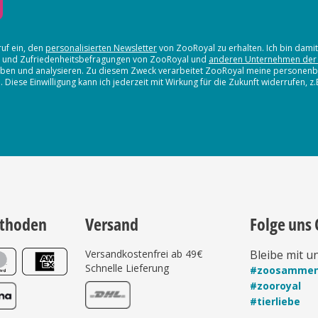
ruf ein, den
personalisierten Newsletter
von ZooRoyal zu erhalten. Ich bin dami
en und Zufriedenheitsbefragungen von ZooRoyal und
anderen Unternehmen der
erheben und analysieren. Zu diesem Zweck verarbeitet ZooRoyal meine persone
iese Einwilligung kann ich jederzeit mit Wirkung für die Zukunft widerrufen, z
thoden
Versand
Folge uns 
Versandkostenfrei ab 49€
Bleibe mit u
Schnelle Lieferung
#zoosamme
#zooroyal
#tierliebe