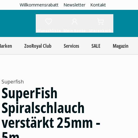
Willkommensrabatt
Newsletter
Kontakt
Wunschliste
Mein Konto
Warenkorb
Marken
ZooRoyal Club
Services
SALE
Magazin
Superfish
SuperFish
Spiralschlauch
verstärkt 25mm -
5m