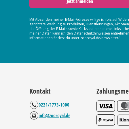
Jetzt anmelden
Mit Absenden meiner E-Mail-Adresse willige ich bis auf Wider
gerichtete Werbung zu Produkten, Dienstleistungen, Aktion
die Öffnung der E-Mails sowie Klicks auf enthaltene Links 
meiner Daten kann ich den Datenschutzhinweisen entnehmen. D
Informationen findest du unter zooroyal.de/newsletter/.
Kontakt
Zahlungsme
0221/1773-1000
info@zooroyal.de