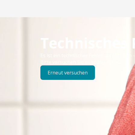
Technisches
Es ist ein technischer Fehler aufgetreten –
Bitte versuchen Sie es später erneut.
Erneut versuchen