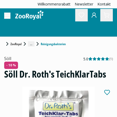
Willkommensrabatt
Newsletter
Kontakt
...
ZooRoyal
Reinigungsbakterien
Söll
5.0
(
1
)
- 10 %
Söll Dr. Roth's TeichKlarTabs