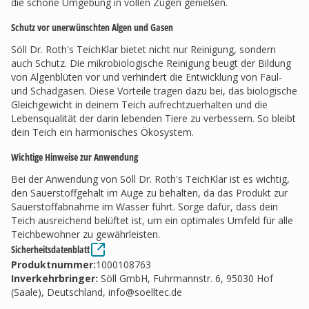
die schöne Umgebung in vollen Zügen genießen.
Schutz vor unerwünschten Algen und Gasen
Söll Dr. Roth's TeichKlar bietet nicht nur Reinigung, sondern
auch Schutz. Die mikrobiologische Reinigung beugt der Bildung
von Algenblüten vor und verhindert die Entwicklung von Faul-
und Schadgasen. Diese Vorteile tragen dazu bei, das biologische
Gleichgewicht in deinem Teich aufrechtzuerhalten und die
Lebensqualität der darin lebenden Tiere zu verbessern. So bleibt
dein Teich ein harmonisches Ökosystem.
Wichtige Hinweise zur Anwendung
Bei der Anwendung von Söll Dr. Roth's TeichKlar ist es wichtig,
den Sauerstoffgehalt im Auge zu behalten, da das Produkt zur
Sauerstoffabnahme im Wasser führt. Sorge dafür, dass dein
Teich ausreichend belüftet ist, um ein optimales Umfeld für alle
Teichbewohner zu gewährleisten.
Sicherheitsdatenblatt
Produktnummer:
1000108763
Inverkehrbringer
:
Söll GmbH, Fuhrmannstr. 6, 95030 Hof
(Saale), Deutschland,
info@soelltec.de