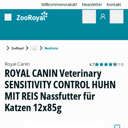
Willkommensrabatt
Newsletter
Kontakt
...
ZooRoyal
Nassfutter
Royal Canin
4.7
(
10
)
ROYAL CANIN Veterinary
SENSITIVITY CONTROL HUHN
MIT REIS Nassfutter für
Katzen 12x85g