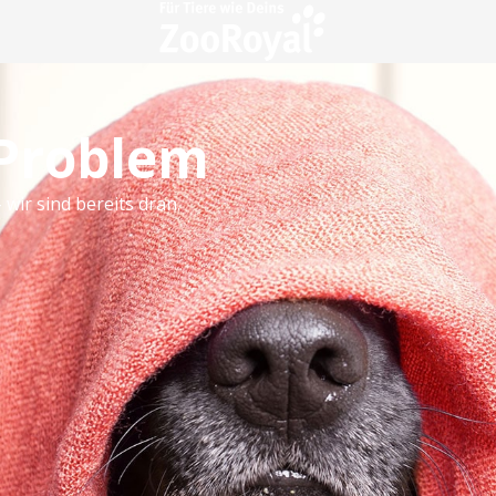
 Problem
 wir sind bereits dran.