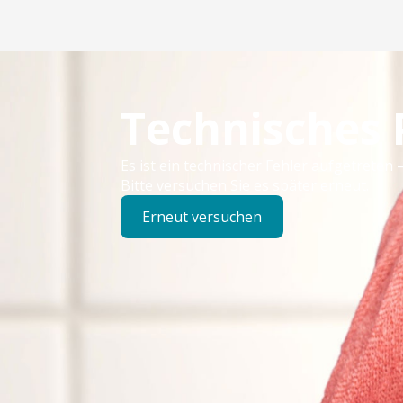
Technisches
Es ist ein technischer Fehler aufgetreten –
Bitte versuchen Sie es später erneut.
Erneut versuchen