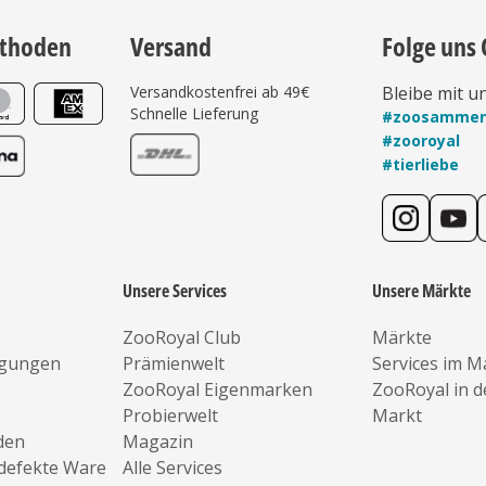
thoden
Versand
Folge uns 
Versandkostenfrei ab 49€
Bleibe mit u
Schnelle Lieferung
#zoosamme
#zooroyal
#tierliebe
Unsere Services
Unsere Märkte
ZooRoyal Club
Märkte
ngungen
Prämienwelt
Services im M
ZooRoyal Eigenmarken
ZooRoyal in 
Probierwelt
Markt
den
Magazin
defekte Ware
Alle Services