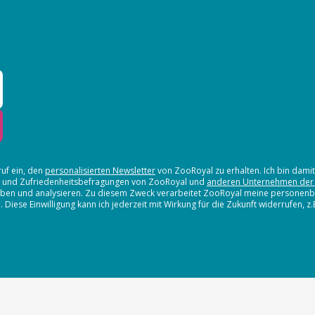
ruf ein, den
personalisierten Newsletter
von ZooRoyal zu erhalten. Ich bin dami
en und Zufriedenheitsbefragungen von ZooRoyal und
anderen Unternehmen der
erheben und analysieren. Zu diesem Zweck verarbeitet ZooRoyal meine persone
iese Einwilligung kann ich jederzeit mit Wirkung für die Zukunft widerrufen, z