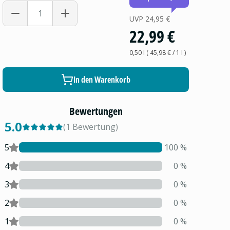
UVP
24,95 €
22,99 €
0,50 l
(
45,98 €
/ 1
l
)
In den Warenkorb
Bewertungen
5.0
(
1
Bewertung
)
5
100
%
4
0
%
3
0
%
2
0
%
1
0
%