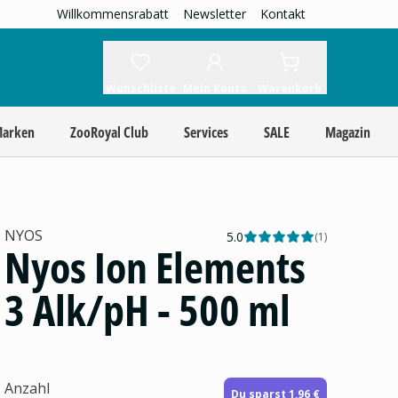
Willkommensrabatt
Newsletter
Kontakt
Wunschliste
Mein Konto
Warenkorb
Marken
ZooRoyal Club
Services
SALE
Magazin
NYOS
5.0
(
1
)
Nyos Ion Elements
3 Alk/pH - 500 ml
Anzahl
Du sparst 1,96 €