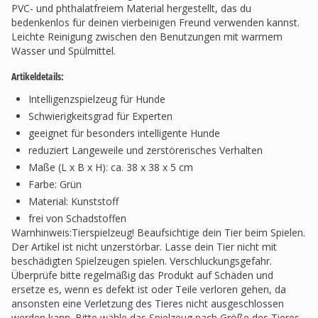
PVC- und phthalatfreiem Material hergestellt, das du
bedenkenlos für deinen vierbeinigen Freund verwenden kannst.
Leichte Reinigung zwischen den Benutzungen mit warmem
Wasser und Spülmittel.
Artikeldetails:
Intelligenzspielzeug für Hunde
Schwierigkeitsgrad für Experten
geeignet für besonders intelligente Hunde
reduziert Langeweile und zerstörerisches Verhalten
Maße (L x B x H): ca. 38 x 38 x 5 cm
Farbe: Grün
Material: Kunststoff
frei von Schadstoffen
Warnhinweis:Tierspielzeug! Beaufsichtige dein Tier beim Spielen.
Der Artikel ist nicht unzerstörbar. Lasse dein Tier nicht mit
beschädigten Spielzeugen spielen. Verschluckungsgefahr.
Überprüfe bitte regelmäßig das Produkt auf Schäden und
ersetze es, wenn es defekt ist oder Teile verloren gehen, da
ansonsten eine Verletzung des Tieres nicht ausgeschlossen
werden kann. Bitte wähle das Spielzeug nach Größe des Tieres