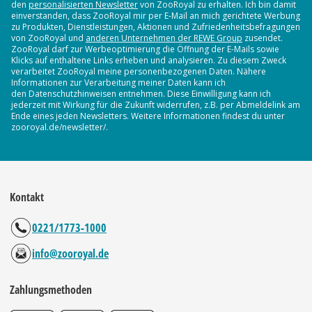
den
personalisierten Newsletter
von ZooRoyal zu erhalten. Ich bin damit
einverstanden, dass ZooRoyal mir per E-Mail an mich gerichtete Werbung
zu Produkten, Dienstleistungen, Aktionen und Zufriedenheitsbefragungen
von ZooRoyal und
anderen Unternehmen der REWE Group
zusendet.
ZooRoyal darf zur Werbeoptimierung die Öffnung der E-Mails sowie
Klicks auf enthaltene Links erheben und analysieren. Zu diesem Zweck
verarbeitet ZooRoyal meine personenbezogenen Daten. Nähere
Informationen zur Verarbeitung meiner Daten kann ich
den Datenschutzhinweisen entnehmen. Diese Einwilligung kann ich
jederzeit mit Wirkung für die Zukunft widerrufen, z.B. per Abmeldelink am
Ende eines jeden Newsletters. Weitere Informationen findest du unter
zooroyal.de/newsletter/.
Kontakt
0221/1773-1000
info@zooroyal.de
Zahlungsmethoden