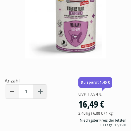
Anzahl
Du sparst 1,45 €
UVP
17,94 €
16,49 €
2,40 kg
(
6,88 €
/ 1
kg
)
Niedrigster Preis der letzten
30 Tage:
16,19 €