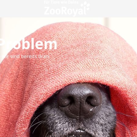
 Problem
 wir sind bereits dran.