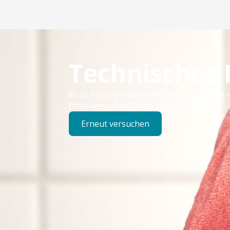
Technisches
Es ist ein technischer Fehler aufgetreten –
Bitte versuchen Sie es später erneut.
Erneut versuchen