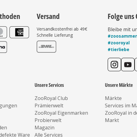
thoden
Versand
Folge uns 
Versandkostenfrei ab 49€
Bleibe mit u
Schnelle Lieferung
#zoosamme
#zooroyal
#tierliebe
Unsere Services
Unsere Märkte
ZooRoyal Club
Märkte
ngungen
Prämienwelt
Services im M
ZooRoyal Eigenmarken
ZooRoyal in 
Probierwelt
Markt
den
Magazin
defekte Ware
Alle Services