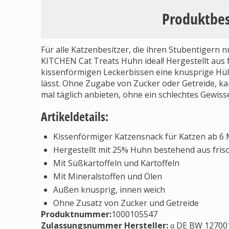
Produktbe
Für alle Katzenbesitzer, die ihren Stubentigern 
KITCHEN Cat Treats Huhn ideal! Hergestellt aus f
kissenförmigen Leckerbissen eine knusprige Hül
lässt. Ohne Zugabe von Zucker oder Getreide, ka
mal täglich anbieten, ohne ein schlechtes Gewis
Artikeldetails:
Kissenförmiger Katzensnack für Katzen ab 6
Hergestellt mit 25% Huhn bestehend aus fr
Mit Süßkartoffeln und Kartoffeln
Mit Mineralstoffen und Ölen
Außen knusprig, innen weich
Ohne Zusatz von Zucker und Getreide
Produktnummer:
1000105547
Zulassungsnummer Hersteller
:
α DE BW 127001