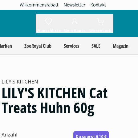
Willkommensrabatt
Newsletter
Kontakt
Wunschliste
Mein Konto
Warenkorb
Marken
ZooRoyal Club
Services
SALE
Magazin
LILY'S KITCHEN
LILY'S KITCHEN Cat
Treats Huhn 60g
Anzahl
Du sparst 0,10 €