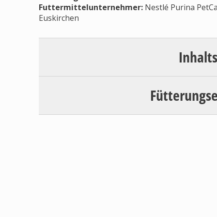
Futtermittelunternehmer
:
Nestlé Purina PetCa
Euskirchen
Inhalt
Fütterungs