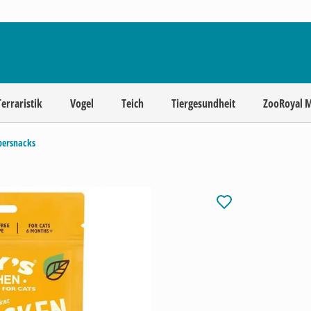
Terraristik
Vogel
Teich
Tiergesundheit
ZooRoyal 
persnacks