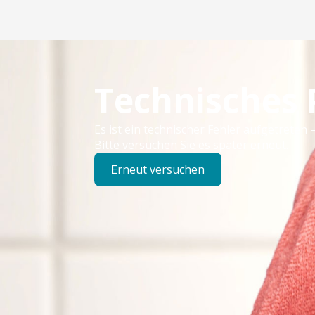
Technisches
Es ist ein technischer Fehler aufgetreten –
Bitte versuchen Sie es später erneut.
Erneut versuchen