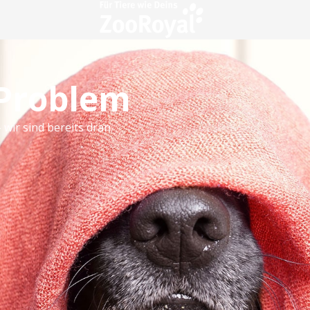
 Problem
 wir sind bereits dran.