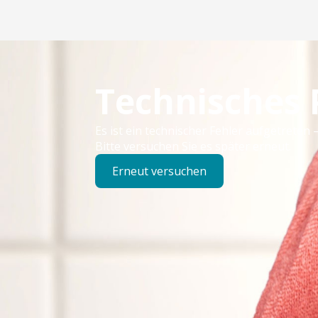
Technisches
Es ist ein technischer Fehler aufgetreten –
Bitte versuchen Sie es später erneut.
Erneut versuchen