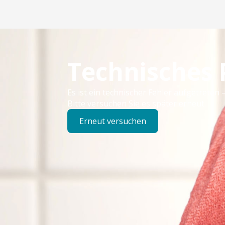
Technisches
Es ist ein technischer Fehler aufgetreten –
Bitte versuchen Sie es später erneut.
Erneut versuchen