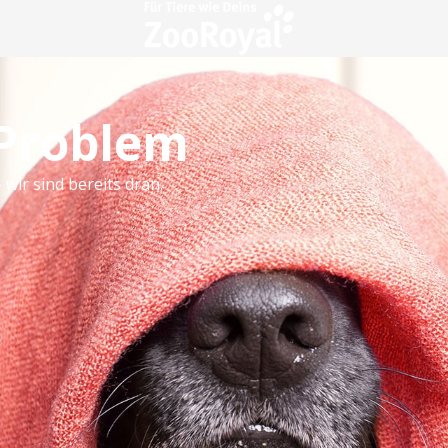
 Problem
 wir sind bereits dran.