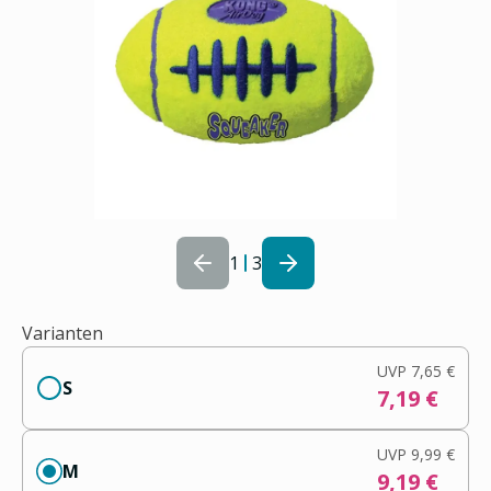
1
3
Varianten
UVP
7,65 €
S
7,19 €
UVP
9,99 €
M
9,19 €