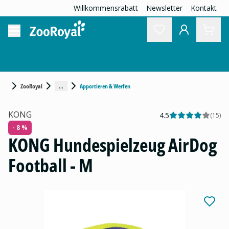
Willkommensrabatt
Newsletter
Kontakt
...
ZooRoyal
Apportieren & Werfen
KONG
4.5
(
15
)
- 8 %
KONG Hundespielzeug AirDog
Football - M