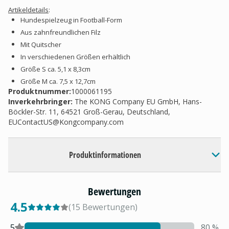
Artikeldetails
:
Hundespielzeug in Football-Form
Aus zahnfreundlichen Filz
Mit Quitscher
In verschiedenen Größen erhältlich
Größe S ca. 5,1 x 8,3cm
Größe M ca. 7,5 x 12,7cm
Produktnummer:
1000061195
Inverkehrbringer
:
The KONG Company EU GmbH, Hans-
Böckler-Str. 11, 64521 Groß-Gerau, Deutschland,
EUContactUS@Kongcompany.com
Produktinformationen
Bewertungen
4.5
(
15
Bewertungen
)
5
80
%