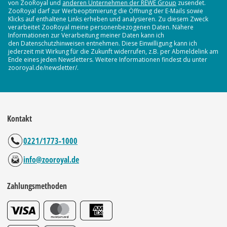
von ZooRoyal und
anderen Unternehmen der REWE Group
zusendet.
ZooRoyal darf zur Werbeoptimierung die Öffnung der E-Mails sowie
Klicks auf enthaltene Links erheben und analysieren. Zu diesem Zweck
verarbeitet ZooRoyal meine personenbezogenen Daten. Nähere
Informationen zur Verarbeitung meiner Daten kann ich
den Datenschutzhinweisen entnehmen. Diese Einwilligung kann ich
jederzeit mit Wirkung für die Zukunft widerrufen, z.B. per Abmeldelink am
Ende eines jeden Newsletters. Weitere Informationen findest du unter
zooroyal.de/newsletter/.
Kontakt
0221/1773-1000
info@zooroyal.de
Zahlungsmethoden