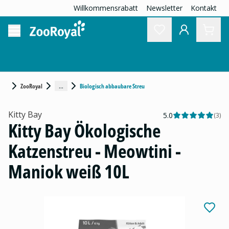
Willkommensrabatt
Newsletter
Kontakt
...
ZooRoyal
Biologisch abbaubare Streu
Kitty Bay
5.0
(
3
)
Kitty Bay Ökologische
Katzenstreu - Meowtini -
Maniok weiß 10L