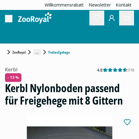
Willkommensrabatt
Newsletter
Kontakt
...
ZooRoyal
Freilaufgehege
Kerbl
4.8
(
10
)
- 13 %
Kerbl Nylonboden passend
für Freigehege mit 8 Gittern