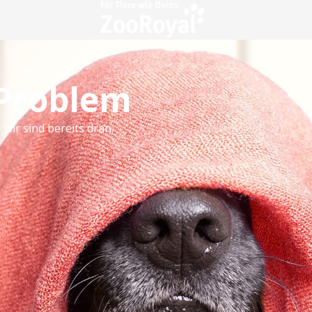
 Problem
 wir sind bereits dran.