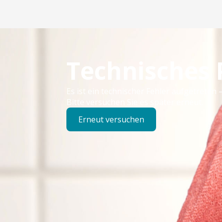
Technisches
Es ist ein technischer Fehler aufgetreten –
Bitte versuchen Sie es später erneut.
Erneut versuchen