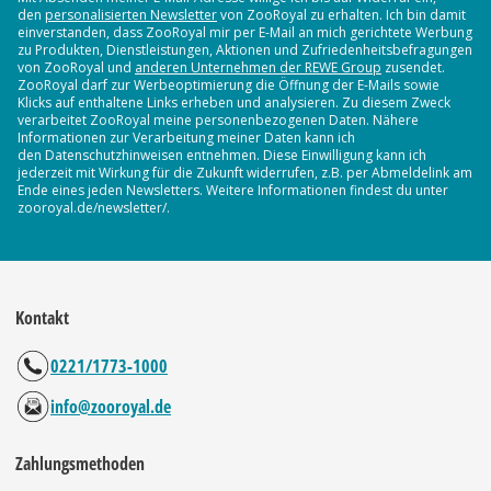
den
personalisierten Newsletter
von ZooRoyal zu erhalten. Ich bin damit
einverstanden, dass ZooRoyal mir per E-Mail an mich gerichtete Werbung
zu Produkten, Dienstleistungen, Aktionen und Zufriedenheitsbefragungen
von ZooRoyal und
anderen Unternehmen der REWE Group
zusendet.
ZooRoyal darf zur Werbeoptimierung die Öffnung der E-Mails sowie
Klicks auf enthaltene Links erheben und analysieren. Zu diesem Zweck
verarbeitet ZooRoyal meine personenbezogenen Daten. Nähere
Informationen zur Verarbeitung meiner Daten kann ich
den Datenschutzhinweisen entnehmen. Diese Einwilligung kann ich
jederzeit mit Wirkung für die Zukunft widerrufen, z.B. per Abmeldelink am
Ende eines jeden Newsletters. Weitere Informationen findest du unter
zooroyal.de/newsletter/.
Kontakt
0221/1773-1000
info@zooroyal.de
Zahlungsmethoden