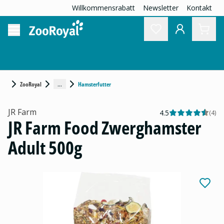
Willkommensrabatt
Newsletter
Kontakt
...
ZooRoyal
Hamsterfutter
JR Farm
4.5
(
4
)
JR Farm Food Zwerghamster
Adult 500g