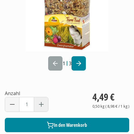
1
3
Anzahl
4,49 €
0,50 kg
(
8,98 €
/ 1
kg
)
In den Warenkorb