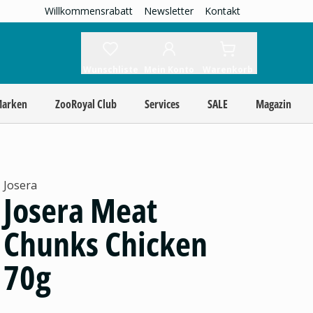
Willkommensrabatt
Newsletter
Kontakt
Wunschliste
Mein Konto
Warenkorb
Marken
ZooRoyal Club
Services
SALE
Magazin
Josera
Josera Meat
Chunks Chicken
70g