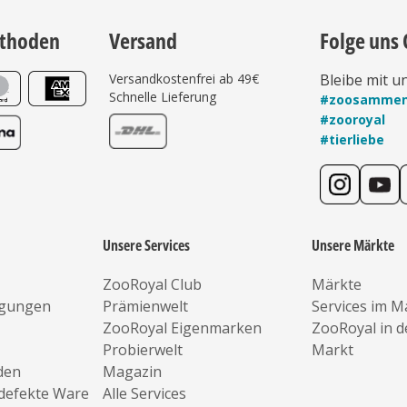
thoden
Versand
Folge uns 
Versandkostenfrei ab 49€
Bleibe mit u
Schnelle Lieferung
#zoosamme
#zooroyal
#tierliebe
Unsere Services
Unsere Märkte
ZooRoyal Club
Märkte
ngungen
Prämienwelt
Services im M
ZooRoyal Eigenmarken
ZooRoyal in 
Probierwelt
Markt
den
Magazin
defekte Ware
Alle Services