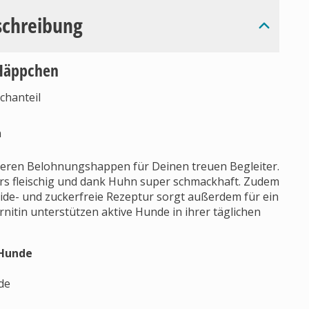
schreibung
 Häppchen
chanteil
n
keren Belohnungshappen für Deinen treuen Begleiter.
ers fleischig und dank Huhn super schmackhaft. Zudem
eide- und zuckerfreie Rezeptur sorgt außerdem für ein
nitin unterstützen aktive Hunde in ihrer täglichen
 Hunde
de