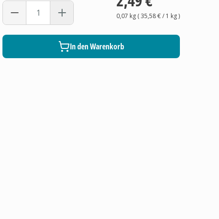
2,49 €
0,07 kg
(
35,58 €
/ 1
kg
)
In den Warenkorb