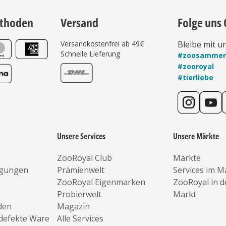
thoden
Versand
Folge uns 
Versandkostenfrei ab 49€
Bleibe mit u
Schnelle Lieferung
#zoosamme
#zooroyal
#tierliebe
Unsere Services
Unsere Märkte
ZooRoyal Club
Märkte
ngungen
Prämienwelt
Services im M
ZooRoyal Eigenmarken
ZooRoyal in 
Probierwelt
Markt
den
Magazin
defekte Ware
Alle Services