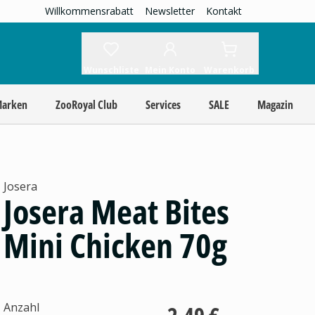
Willkommensrabatt
Newsletter
Kontakt
Wunschliste
Mein Konto
Warenkorb
Marken
ZooRoyal Club
Services
SALE
Magazin
Josera
Josera Meat Bites
Mini Chicken 70g
Anzahl