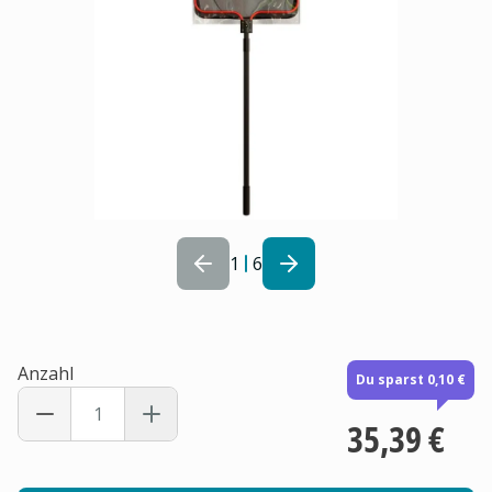
1
6
Anzahl
Du sparst 0,10 €
35,39 €