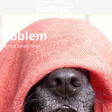
 Problem
 wir sind bereits dran.