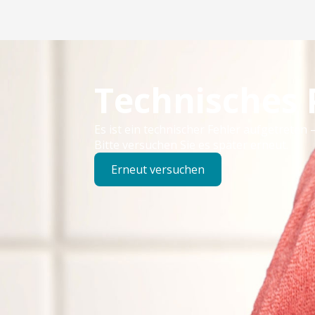
Technisches
Es ist ein technischer Fehler aufgetreten –
Bitte versuchen Sie es später erneut.
Erneut versuchen