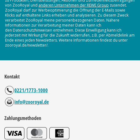
zu Produkten, Dienstleistungen, Aktionen und Zufriedenheitsbefragungen
von ZooRoyal und
anderen Unternehmen der REWE Group
zusendet.
ZooRoyal darf zur Werbeoptimierung die Öffnung der E-Mails sowie
Klicks auf enthaltene Links erheben und analysieren. Zu diesem Zweck
verarbeitet ZooRoyal meine personenbezogenen Daten. Nähere
Informationen zur Verarbeitung meiner Daten kann ich
den Datenschutzhinweisen entnehmen. Diese Einwilligung kann ich
jederzeit mit Wirkung für die Zukunft widerrufen, z.B. per Abmeldelink am
Ende eines jeden Newsletters. Weitere Informationen findest du unter
zooroyal.de/newsletter/.
Kontakt
0221/1773-1000
info@zooroyal.de
Zahlungsmethoden