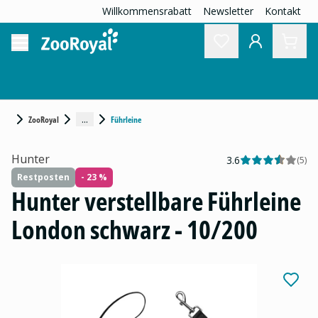
Willkommensrabatt
Newsletter
Kontakt
...
ZooRoyal
Führleine
Hunter
3.6
(
5
)
Restposten
- 23 %
Hunter verstellbare Führleine
London schwarz - 10/200