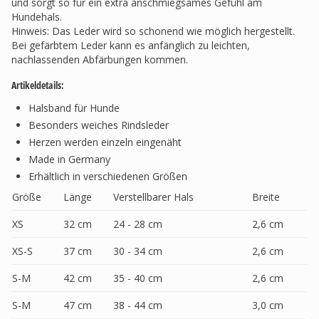
und sorgt so für ein extra anschmiegsames Gefühl am
Hundehals.
Hinweis: Das Leder wird so schonend wie möglich hergestellt.
Bei gefärbtem Leder kann es anfänglich zu leichten,
nachlassenden Abfärbungen kommen.
Artikeldetails:
Halsband für Hunde
Besonders weiches Rindsleder
Herzen werden einzeln eingenäht
Made in Germany
Erhältlich in verschiedenen Größen
Größe
Länge
Verstellbarer Hals
Breite
XS
32 cm
24 - 28 cm
2,6 cm
XS-S
37 cm
30 - 34 cm
2,6 cm
S-M
42 cm
35 - 40 cm
2,6 cm
S-M
47 cm
38 - 44 cm
3,0 cm