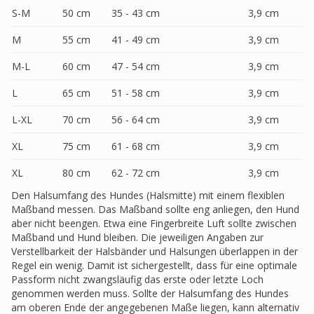
S-M
50 cm
35 - 43 cm
3,9 cm
M
55 cm
41 - 49 cm
3,9 cm
M-L
60 cm
47 - 54 cm
3,9 cm
L
65 cm
51 - 58 cm
3,9 cm
L-XL
70 cm
56 - 64 cm
3,9 cm
XL
75 cm
61 - 68 cm
3,9 cm
XL
80 cm
62 - 72 cm
3,9 cm
Den Halsumfang des Hundes (Halsmitte) mit einem flexiblen
Maßband messen. Das Maßband sollte eng anliegen, den Hund
aber nicht beengen. Etwa eine Fingerbreite Luft sollte zwischen
Maßband und Hund bleiben. Die jeweiligen Angaben zur
Verstellbarkeit der Halsbänder und Halsungen überlappen in der
Regel ein wenig. Damit ist sichergestellt, dass für eine optimale
Passform nicht zwangsläufig das erste oder letzte Loch
genommen werden muss. Sollte der Halsumfang des Hundes
am oberen Ende der angegebenen Maße liegen, kann alternativ