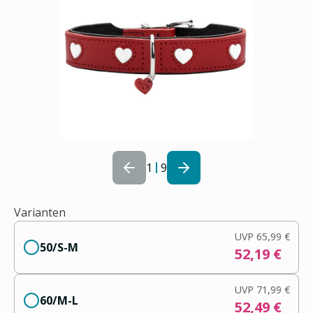
1
9
Varianten
UVP
65,99 €
50/S-M
52,19 €
UVP
71,99 €
60/M-L
52,49 €