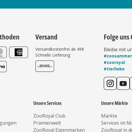
thoden
Versand
Folge uns 
Versandkostenfrei ab 49€
Bleibe mit u
Schnelle Lieferung
#zoosamme
#zooroyal
#tierliebe
Unsere Services
Unsere Märkte
ZooRoyal Club
Märkte
ngungen
Prämienwelt
Services im M
ZooRoyal Eigenmarken
ZooRoyal in 