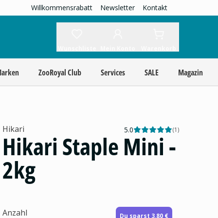
Willkommensrabatt
Newsletter
Kontakt
Wunschliste
Mein Konto
Warenkorb
Marken
ZooRoyal Club
Services
SALE
Magazin
Hikari
5.0
(
1
)
Hikari Staple Mini -
2kg
Anzahl
Du sparst 3,80 €