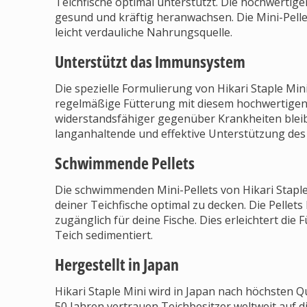
Teichfische optimal unterstützt. Die hochwertige
gesund und kräftig heranwachsen. Die Mini-Pellets
leicht verdauliche Nahrungsquelle.
Unterstützt das Immunsystem
Die spezielle Formulierung von Hikari Staple Mini
regelmäßige Fütterung mit diesem hochwertigen T
widerstandsfähiger gegenüber Krankheiten bleibe
langanhaltende und effektive Unterstützung de
Schwimmende Pellets
Die schwimmenden Mini-Pellets von Hikari Staple 
deiner Teichfische optimal zu decken. Die Pellets
zugänglich für deine Fische. Dies erleichtert die 
Teich sedimentiert.
Hergestellt in Japan
Hikari Staple Mini wird in Japan nach höchsten Qu
50 Jahren vertrauen Teichbesitzer weltweit auf d