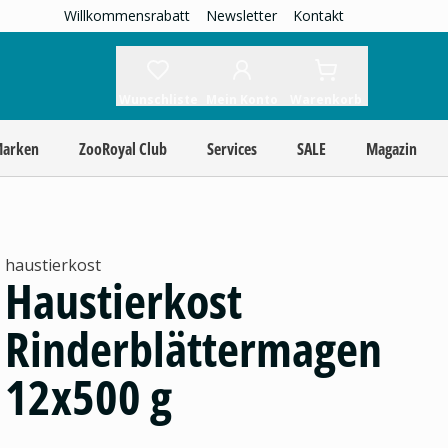
Willkommensrabatt
Newsletter
Kontakt
Wunschliste
Mein Konto
Warenkorb
Marken
ZooRoyal Club
Services
SALE
Magazin
haustierkost
Haustierkost
Rinderblättermagen
12x500 g