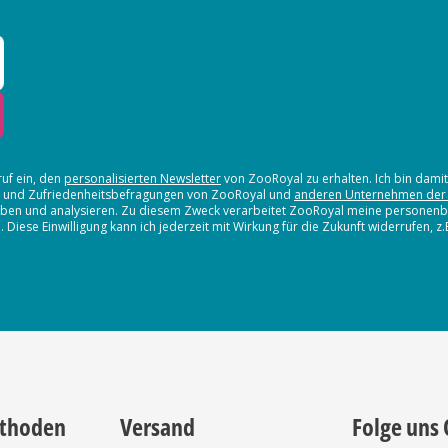
ruf ein, den
personalisierten Newsletter
von ZooRoyal zu erhalten. Ich bin dami
en und Zufriedenheitsbefragungen von ZooRoyal und
anderen Unternehmen der
erheben und analysieren. Zu diesem Zweck verarbeitet ZooRoyal meine persone
iese Einwilligung kann ich jederzeit mit Wirkung für die Zukunft widerrufen, z
thoden
Versand
Folge uns 