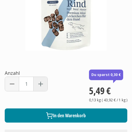
Anzahl
Du sparst 0,30 €
5,49 €
0,13 kg
(
43,92 €
/ 1
kg
)
In den Warenkorb