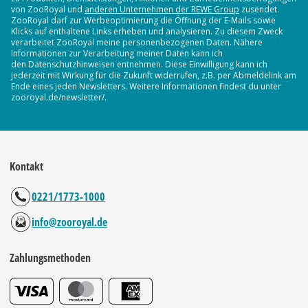
von ZooRoyal und
anderen Unternehmen der REWE Group
zusendet.
ZooRoyal darf zur Werbeoptimierung die Öffnung der E-Mails sowie
Klicks auf enthaltene Links erheben und analysieren. Zu diesem Zweck
verarbeitet ZooRoyal meine personenbezogenen Daten. Nähere
Informationen zur Verarbeitung meiner Daten kann ich
den Datenschutzhinweisen entnehmen. Diese Einwilligung kann ich
jederzeit mit Wirkung für die Zukunft widerrufen, z.B. per Abmeldelink am
Ende eines jeden Newsletters. Weitere Informationen findest du unter
zooroyal.de/newsletter/.
Kontakt
0221/1773-1000
info@zooroyal.de
Zahlungsmethoden