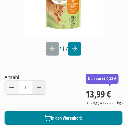
1
7
Anzahl
Du sparst 0,33 €
13,99 €
0,32 kg
(
43,72 €
/ 1
kg
)
In den Warenkorb