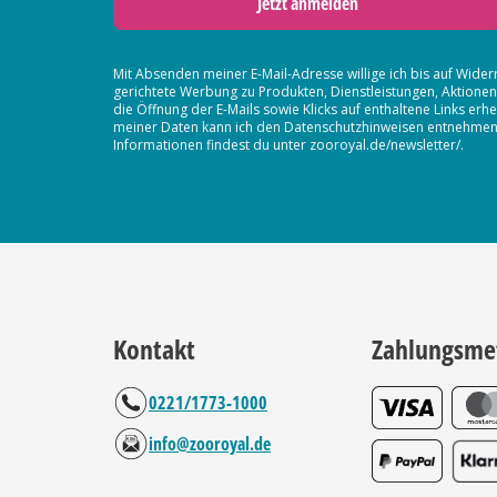
Jetzt anmelden
Mit Absenden meiner E-Mail-Adresse willige ich bis auf Wider
gerichtete Werbung zu Produkten, Dienstleistungen, Aktion
die Öffnung der E-Mails sowie Klicks auf enthaltene Links 
meiner Daten kann ich den Datenschutzhinweisen entnehmen. D
Informationen findest du unter zooroyal.de/newsletter/.
Kontakt
Zahlungsme
0221/1773-1000
info@zooroyal.de