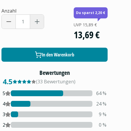
Anzahl
Du sparst 2,20 €
UVP
15,89 €
13,69 €
In den Warenkorb
Bewertungen
4.5
(
33
Bewertungen
)
5
64
%
4
24
%
3
9
%
2
0
%