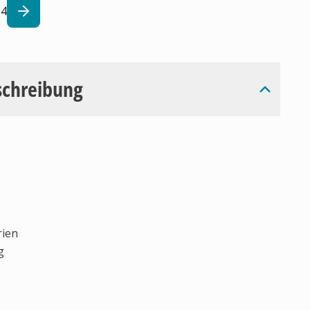
4
schreibung
rien
g