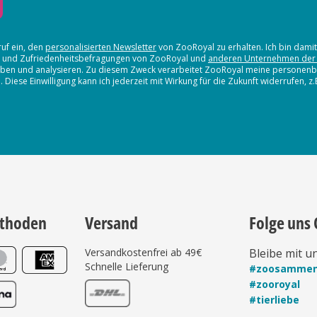
ruf ein, den
personalisierten Newsletter
von ZooRoyal zu erhalten. Ich bin dami
en und Zufriedenheitsbefragungen von ZooRoyal und
anderen Unternehmen der
erheben und analysieren. Zu diesem Zweck verarbeitet ZooRoyal meine persone
iese Einwilligung kann ich jederzeit mit Wirkung für die Zukunft widerrufen, z
thoden
Versand
Folge uns 
Versandkostenfrei ab 49€
Bleibe mit u
Schnelle Lieferung
#zoosamme
#zooroyal
#tierliebe