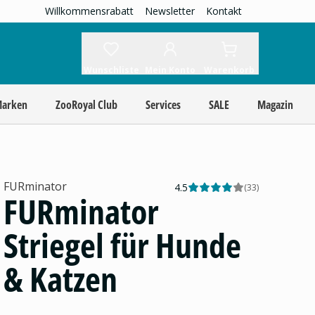
Willkommensrabatt
Newsletter
Kontakt
Wunschliste
Mein Konto
Warenkorb
Marken
ZooRoyal Club
Services
SALE
Magazin
FURminator
4.5
(
33
)
FURminator
Striegel für Hunde
& Katzen