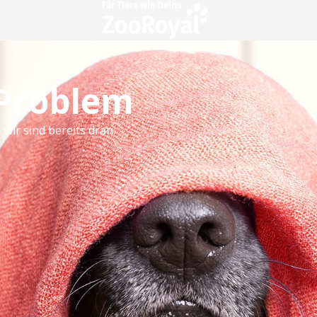
 Problem
 wir sind bereits dran.