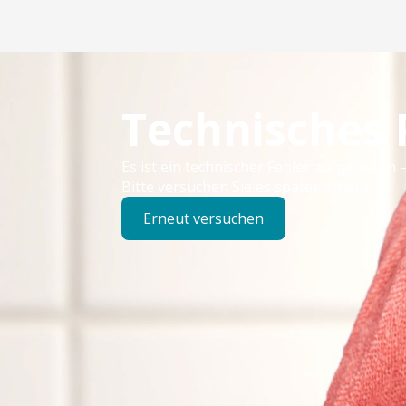
Technisches
Es ist ein technischer Fehler aufgetreten –
Bitte versuchen Sie es später erneut.
Erneut versuchen