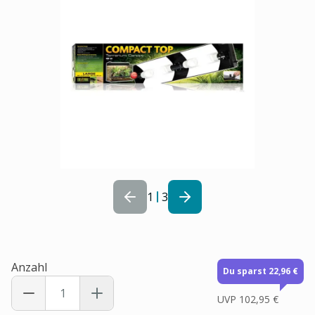
1
3
Anzahl
Du sparst 22,96 €
UVP
102,95 €