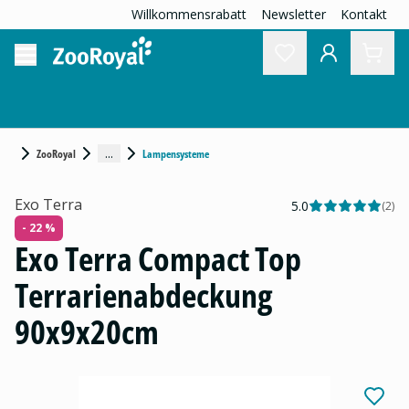
Willkommensrabatt
Newsletter
Kontakt
...
ZooRoyal
Lampensysteme
Exo Terra
5.0
(
2
)
- 22 %
Exo Terra Compact Top
Terrarienabdeckung
90x9x20cm