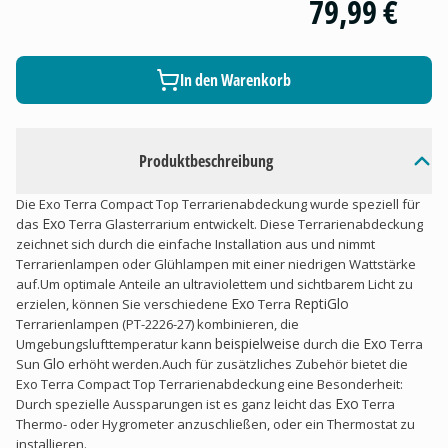
79,99 €
In den Warenkorb
Produktbeschreibung
Die Exo Terra Compact Top Terrarienabdeckung wurde speziell für
Exo
das
Terra Glasterrarium entwickelt. Diese Terrarienabdeckung
zeichnet sich durch die einfache Installation aus und nimmt
Terrarienlampen oder Glühlampen mit einer niedrigen Wattstärke
auf.
Um optimale Anteile an ultraviolettem und sichtbarem Licht zu
Exo
ReptiGlo
erzielen, können Sie verschiedene
Terra
Terrarienlampen (PT-2226-27) kombinieren, die
beispielweise
Exo
Umgebungslufttemperatur kann
durch die
Terra
Glo
Sun
erhöht werden.
Auch für zusätzliches Zubehör bietet die
Exo Terra Compact Top Terrarienabdeckung eine Besonderheit:
Exo
Durch spezielle Aussparungen ist es ganz leicht das
Terra
Thermo- oder Hygrometer anzuschließen, oder ein Thermostat zu
installieren.