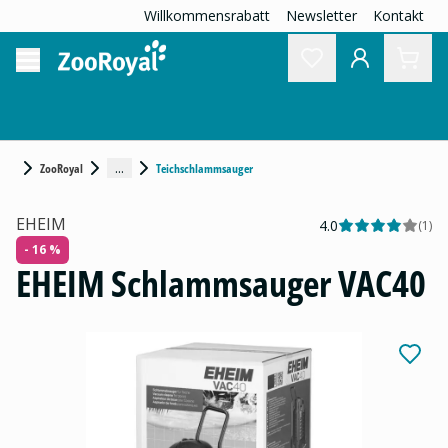
Willkommensrabatt
Newsletter
Kontakt
...
ZooRoyal
Teichschlammsauger
EHEIM
4.0
(
1
)
- 16 %
EHEIM Schlammsauger VAC40