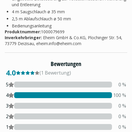
und Entleerung
4 m Saugschlauch ø 35 mm
2,5 m Ablaufschlauch ø 50 mm
Bedienungsanleitung
Produktnummer:
1000079699
Inverkehrbringer
:
Eheim GmbH & Co.KG, Plochinger Str. 54,
73779 Deizisau,
eheim.info@eheim.com
Bewertungen
4.0
(
1
Bewertung
)
5
0
%
4
100
%
3
0
%
2
0
%
1
0
%