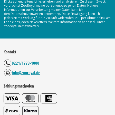
Klicks auf enthaltene Links erheben und analysieren. Zu diesem Zweck
verarbeitet ZooRoyal meine personenbezogenen Daten. Nähere
Informationen zur Verarbeitung meiner Daten kann ich
den Datenschutzhinweisen entnehmen. Diese Einwilligung kann ich
jederzeit mit Wirkung für die Zukunft widerrufen, z.B. per Abmeldelink am
Ende eines jeden Newsletters. Weitere Informationen findest du unter
zooroyal.de/newsletter/.
Kontakt
0221/1773-1000
info@zooroyal.de
Zahlungsmethoden