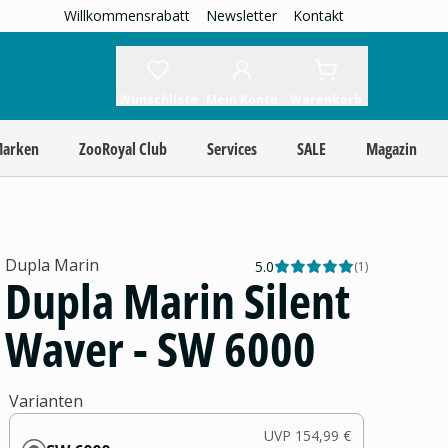
Willkommensrabatt
Newsletter
Kontakt
Wunschliste
Mein Konto
Warenkorb
Marken
ZooRoyal Club
Services
SALE
Magazin
Dupla Marin
5.0
(
1
)
Dupla Marin Silent
Waver - SW 6000
Varianten
UVP
154,99 €