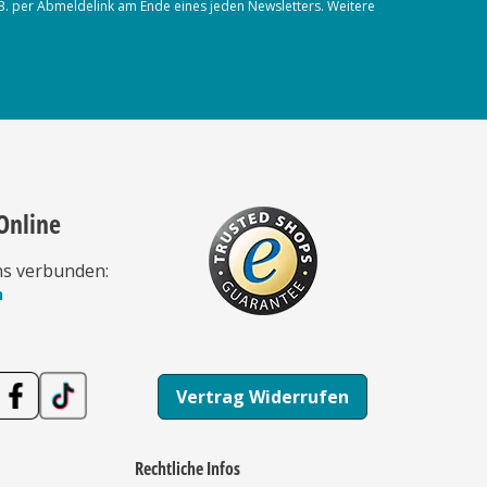
.B. per Abmeldelink am Ende eines jeden Newsletters. Weitere
Online
ns verbunden:
n
Vertrag Widerrufen
Rechtliche Infos