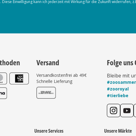
iese Einwilligung kann ich jederzeit mit Wirkung für die Zukunft widerrufen, z
thoden
Versand
Folge uns 
Versandkostenfrei ab 49€
Bleibe mit u
Schnelle Lieferung
#zoosamme
#zooroyal
#tierliebe
Unsere Services
Unsere Märkte