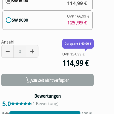
SW 6000
114,99 €
UVP
166,99 €
SW 9000
125,99 €
Anzahl
Du sparst 40,00 €
UVP
154,99 €
114,99 €
Zur Zeit nicht verfügbar
Bewertungen
5.0
(
1
Bewertung
)
5
100
%