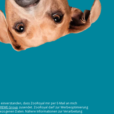
t einverstanden, dass ZooRoyal mir per E-Mail an mich
 REWE Group
zusendet. ZooRoyal darf zur Werbeoptimierung
nbezogenen Daten. Nähere Informationen zur Verarbeitung