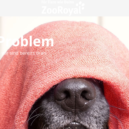
 Problem
 wir sind bereits dran.