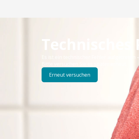
Technisches
Es ist ein technischer Fehler aufgetreten –
Bitte versuchen Sie es später erneut.
Erneut versuchen