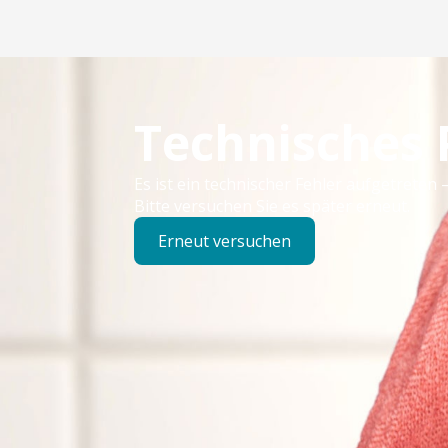
Technisches
Es ist ein technischer Fehler aufgetreten –
Bitte versuchen Sie es später erneut.
Erneut versuchen