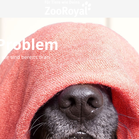
 Problem
 wir sind bereits dran.