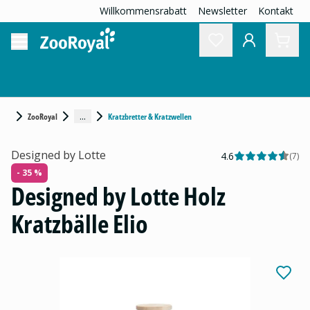
Willkommensrabatt
Newsletter
Kontakt
...
ZooRoyal
Kratzbretter & Kratzwellen
Designed by Lotte
4.6
(
7
)
- 35 %
Designed by Lotte Holz
Kratzbälle Elio