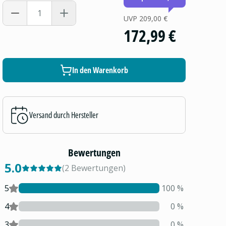
UVP
209,00 €
172,99 €
In den Warenkorb
Versand durch Hersteller
Bewertungen
5.0
(
2
Bewertungen
)
5
100
%
4
0
%
3
0
%