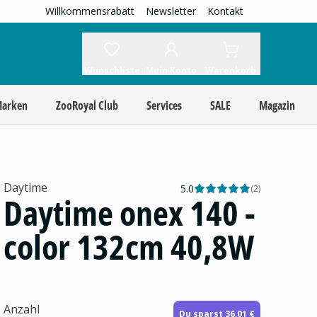
Willkommensrabatt
Newsletter
Kontakt
Wunschliste
Mein Konto
Warenkorb
Marken
ZooRoyal Club
Services
SALE
Magazin
Daytime
5.0
(
2
)
Daytime onex 140 -
color 132cm 40,8W
Anzahl
Du sparst 36,01 €