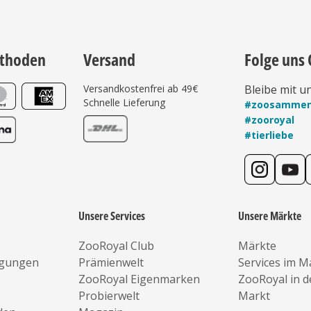
thoden
Versand
Folge uns 
Versandkostenfrei ab 49€
Bleibe mit u
Schnelle Lieferung
#zoosamme
#zooroyal
#tierliebe
Unsere Services
Unsere Märkte
ZooRoyal Club
Märkte
ngungen
Prämienwelt
Services im M
ZooRoyal Eigenmarken
ZooRoyal in 
Probierwelt
Markt