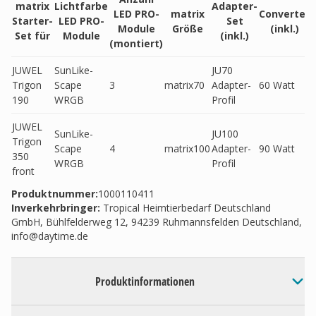
matrix
Lichtfarbe
Adapter-
LED PRO-
matrix
Converter
Starter-
LED PRO-
Set
Module
Größe
(inkl.)
Set für
Module
(inkl.)
(montiert)
JUWEL
SunLike-
JU70
Trigon
Scape
3
matrix70
Adapter-
60 Watt
190
WRGB
Profil
JUWEL
SunLike-
JU100
Trigon
Scape
4
matrix100
Adapter-
90 Watt
350
WRGB
Profil
front
Produktnummer:
1000110411
Inverkehrbringer
:
Tropical Heimtierbedarf Deutschland
GmbH, Bühlfelderweg 12, 94239 Ruhmannsfelden Deutschland,
info@daytime.de
Produktinformationen