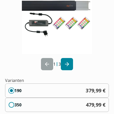
1
3
Varianten
379,99 €
190
479,99 €
350