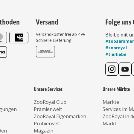
thoden
Versand
Folge uns 
Versandkostenfrei ab 49€
Bleibe mit u
Schnelle Lieferung
#zoosamme
#zooroyal
#tierliebe
Unsere Services
Unsere Märkte
ZooRoyal Club
Märkte
ngungen
Prämienwelt
Services im M
ZooRoyal Eigenmarken
ZooRoyal in 
Probierwelt
Markt
den
Magazin