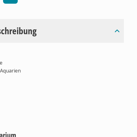
schreibung
ne
 Aquarien
uarium