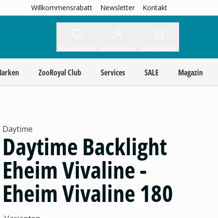
Willkommensrabatt
Newsletter
Kontakt
Wunschliste
Mein Konto
Warenkorb
Marken
ZooRoyal Club
Services
SALE
Magazin
Daytime
Daytime Backlight
Eheim Vivaline -
Eheim Vivaline 180