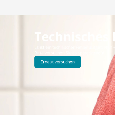
Technisches
Es ist ein technischer Fehler aufgetreten –
Bitte versuchen Sie es später erneut.
Erneut versuchen