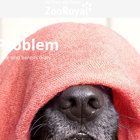
 Problem
 wir sind bereits dran.