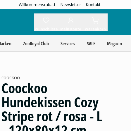
Willkommensrabatt
Newsletter
Kontakt
Wunschliste
Mein Konto
Warenkorb
Marken
ZooRoyal Club
Services
SALE
Magazin
coockoo
Coockoo
Hundekissen Cozy
Stripe rot / rosa - L
- 120x80x12 cm