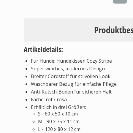
Produktbe
Artikeldetails:
Für Hunde: Hundekissen Cozy Stripe
Super weiches, modernes Design
Breiter Cordstoff für stilvollen Look
Waschbarer Bezug für einfache Pflege
Anti-Rutsch-Boden für sicheren Halt
Farbe: rot / rosa
Erhältlich in drei Größen:
S - 60 x 50 x 10 cm
M - 90 x 75 x 11 cm
L - 120 x 80 x 12 cm