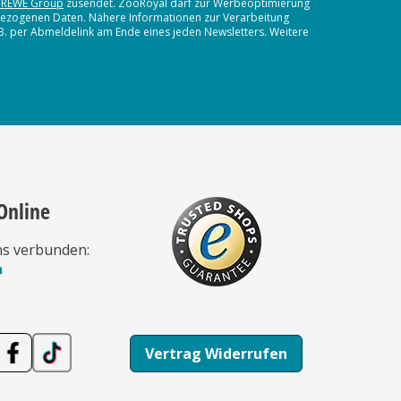
 REWE Group
zusendet. ZooRoyal darf zur Werbeoptimierung
nbezogenen Daten. Nähere Informationen zur Verarbeitung
.B. per Abmeldelink am Ende eines jeden Newsletters. Weitere
Online
ns verbunden:
n
Vertrag Widerrufen