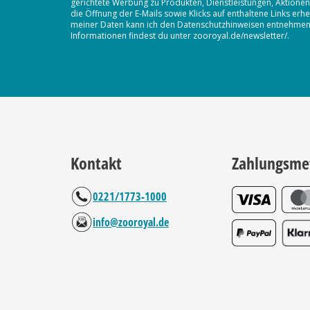
gerichtete Werbung zu Produkten, Dienstleistungen, Aktion
die Öffnung der E-Mails sowie Klicks auf enthaltene Links 
meiner Daten kann ich den Datenschutzhinweisen entnehmen. D
Informationen findest du unter zooroyal.de/newsletter/.
Kontakt
Zahlungsme
0221/1773-1000
info@zooroyal.de