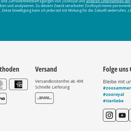
en und Zufriedenheitsbefragungen von ZooRoyal und
anderen Unternehmen der
erheben und analysieren. Zu diesem Zweck verarbeitet ZooRoyal meine persone
iese Einwilligung kann ich jederzeit mit Wirkung für die Zukunft widerrufen, z
thoden
Versand
Folge uns 
Versandkostenfrei ab 49€
Bleibe mit u
Schnelle Lieferung
#zoosamme
#zooroyal
#tierliebe