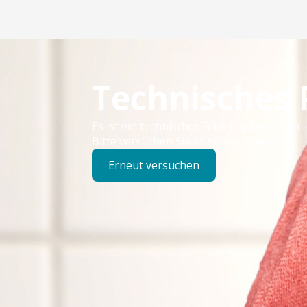
Technisches
Es ist ein technischer Fehler aufgetreten –
Bitte versuchen Sie es später erneut.
Erneut versuchen