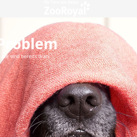
 Problem
 wir sind bereits dran.