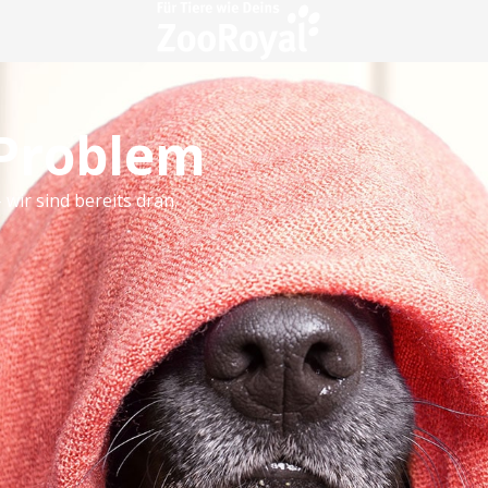
 Problem
 wir sind bereits dran.