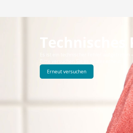
Technisches
Es ist ein technischer Fehler aufgetreten –
Bitte versuchen Sie es später erneut.
Erneut versuchen