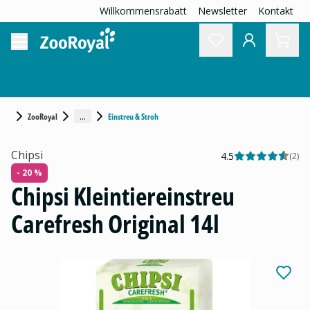
Willkommensrabatt
Newsletter
Kontakt
...
ZooRoyal
Einstreu & Stroh
Chipsi
4.5
(
2
)
- 20 %
Chipsi Kleintiereinstreu
Carefresh Original 14l