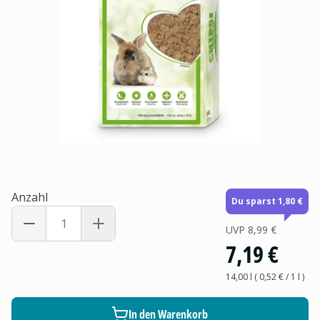
Anzahl
Du sparst 1,80 €
UVP
8,99 €
7,19 €
14,00 l
(
0,52 €
/ 1
l
)
In den Warenkorb