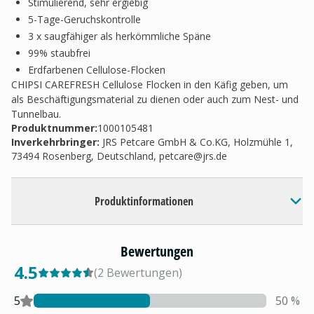
Stimulierend, sehr ergiebig
5-Tage-Geruchskontrolle
3 x saugfähiger als herkömmliche Späne
99% staubfrei
Erdfarbenen Cellulose-Flocken
CHIPSI CAREFRESH Cellulose Flocken in den Käfig geben, um
als Beschäftigungsmaterial zu dienen oder auch zum Nest- und
Tunnelbau.
Produktnummer:
1000105481
Inverkehrbringer
:
JRS Petcare GmbH & Co.KG, Holzmühle 1,
73494 Rosenberg, Deutschland,
petcare@jrs.de
Produktinformationen
Bewertungen
4.5
(
2
Bewertungen
)
5
50
%