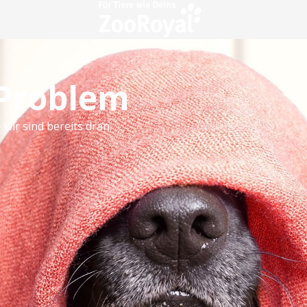
 Problem
 wir sind bereits dran.