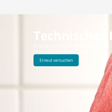
Technisches
Es ist ein technischer Fehler aufgetreten –
Bitte versuchen Sie es später erneut.
Erneut versuchen