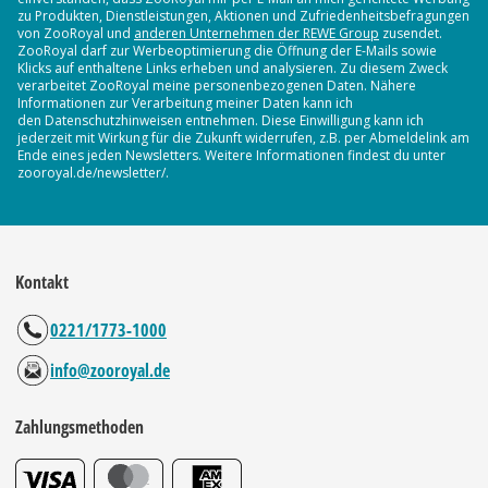
zu Produkten, Dienstleistungen, Aktionen und Zufriedenheitsbefragungen
von ZooRoyal und
anderen Unternehmen der REWE Group
zusendet.
ZooRoyal darf zur Werbeoptimierung die Öffnung der E-Mails sowie
Klicks auf enthaltene Links erheben und analysieren. Zu diesem Zweck
verarbeitet ZooRoyal meine personenbezogenen Daten. Nähere
Informationen zur Verarbeitung meiner Daten kann ich
den Datenschutzhinweisen entnehmen. Diese Einwilligung kann ich
jederzeit mit Wirkung für die Zukunft widerrufen, z.B. per Abmeldelink am
Ende eines jeden Newsletters. Weitere Informationen findest du unter
zooroyal.de/newsletter/.
Kontakt
0221/1773-1000
info@zooroyal.de
Zahlungsmethoden