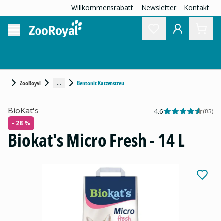
Willkommensrabatt
Newsletter
Kontakt
...
ZooRoyal
Bentonit Katzenstreu
BioKat's
4.6
(
83
)
- 28 %
Biokat's Micro Fresh - 14 L