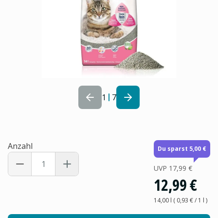
1
7
Anzahl
Du sparst 5,00 €
UVP
17,99 €
12,99 €
14,00 l
(
0,93 €
/ 1
l
)